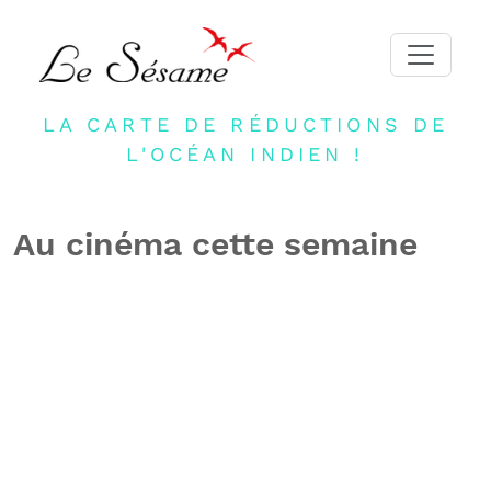
LA CARTE DE RÉDUCTIONS DE
ACCUEIL
L'OCÉAN INDIEN !
ADHERER
PARTENAIRES
Au cinéma cette semaine
BLOG
NEWSLETTER
CONTACT
DEVENIR PARTENAIRE
CONNEXION
FR