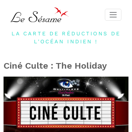
LA CARTE DE RÉDUCTIONS DE
ACCUEIL
L'OCÉAN INDIEN !
ADHERER
PARTENAIRES
Ciné Culte : The Holiday
BLOG
NEWSLETTER
CONTACT
DEVENIR PARTENAIRE
CONNEXION
FR