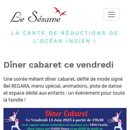
LA CARTE DE RÉDUCTIONS DE
ACCUEIL
L'OCÉAN INDIEN !
ADHERER
PARTENAIRES
Dîner cabaret ce vendredi
BLOG
NEWSLETTER
Une soirée mêlant dîner cabaret, défilé de mode signé
Bel REGARA, menu spécial, animations, piste de danse
CONTACT
et espace dédié aux enfants : un événement pour toute
la famille !
DEVENIR PARTENAIRE
CONNEXION
FR