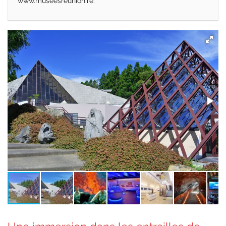
www.museesreunion.re.