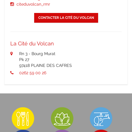
citeduvolcan_rmr
CONTACTER LA CITÉ DU VOLCAN
La Cité du Volcan
Rn 3 - Bourg Murat
Pk 27
97418 PLAINE DES CAFRES
0262 59 00 26