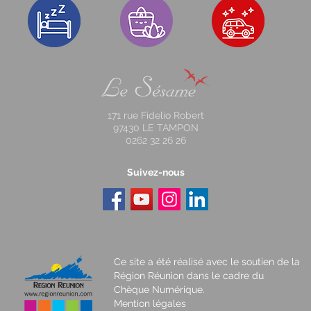
171 rue Fidelio Robert
97430 LE TAMPON
0262 32 26 26
Suivez-nous
Ce site a été réalisé avec le soutien de la
Région Réunion dans le cadre du
Chèque Numérique.
Mention légales