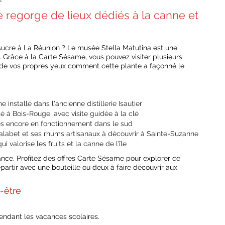
’île regorge de lieux dédiés à la canne et
à sucre à La Réunion ? Le musée Stella Matutina est une
là. Grâce à la Carte Sésame, vous pouvez visiter plusieurs
 voir de vos propres yeux comment cette plante a façonné le
installé dans l'ancienne distillerie Isautier
té à Bois-Rouge, avec visite guidée à la clé
res encore en fonctionnement dans le sud
alabet et ses rhums artisanaux à découvrir à Sainte-Suzanne
i valorise les fruits et la canne de l’île
iance. Profitez des offres Carte Sésame pour explorer ce
epartir avec une bouteille ou deux à faire découvrir aux
-être
pendant les vacances scolaires.