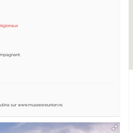
Régionaux
compagnant.
utina sur www.museesreunion.re.