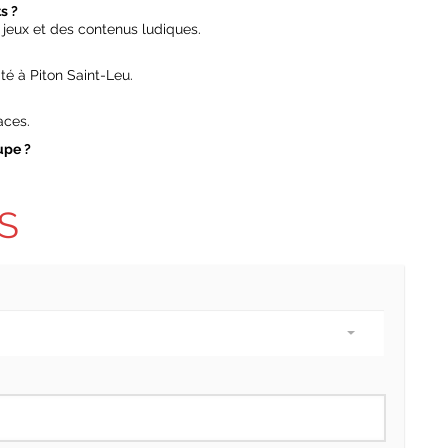
s ?
 jeux et des contenus ludiques.
té à Piton Saint-Leu.
aces.
upe ?
S