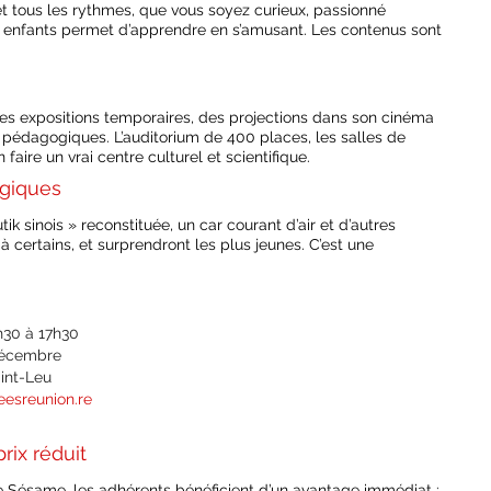
 et tous les rythmes, que vous soyez curieux, passionné
ux enfants permet d’apprendre en s’amusant. Les contenus sont
es expositions temporaires, des projections dans son cinéma
 pédagogiques. L’auditorium de 400 places, les salles de
aire un vrai centre culturel et scientifique.
lgiques
k sinois » reconstituée, un car courant d’air et d’autres
à certains, et surprendront les plus jeunes. C’est une
h30 à 17h30
 décembre
aint-Leu
eesreunion.re
rix réduit
te Sésame, les adhérents bénéficient d’un avantage immédiat :