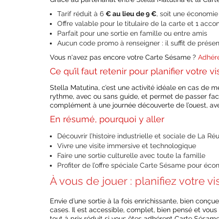
Tarif réduit à 6
€ au lieu de 9 €
, soit une économi
Offre valable pour le titulaire de la carte et 1 ac
Parfait pour une sortie en famille ou entre amis
Aucun code promo à renseigner : il suffit de présen
Vous n'avez pas encore votre Carte Sésame ?
Adhére
Ce qu’il faut retenir pour planifier votre vi
Stella Matutina, c’est une activité idéale en cas de m
rythme, avec ou sans guide, et permet de passer facil
complément à une journée découverte de l’ouest, a
En résumé, pourquoi y aller
Découvrir l’histoire industrielle et sociale de La Ré
Vivre une visite immersive et technologique
Faire une sortie culturelle avec toute la famille
Profiter de l’offre spéciale Carte Sésame pour écon
À vous de jouer : planifiez votre vi
Envie d’une sortie à la fois enrichissante, bien con
cases. Il est accessible, complet, bien pensé et vous 
tout à prix réduit si vous êtes adhérent Carte Sésame