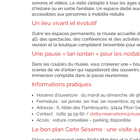
sonores et vidéos. La visite s’adapte à tous les âges
d’histoire ou en sortie familiale. Un espace dédié a
accessibles aux personnes à mobilité réduite.
Un lieu vivant et évolutif
Outre les espaces permanents, le musée accueille d
4D, des spectacles, des conférences et des activités
réunion et la boutique complètent l’ensemble pour en f
Une pause « tan lontan » pour les nosta
Dans les couloirs du musée, vous croiserez une « bouti
scènes de vie d’antan qui rappelleront des souvenirs 
immersion complète dans le passé réunionnais.
Informations pratiques
Horaires d’ouverture : du mardi au dimanche, de 9
Fermeture : 1er janvier, 1er mai, 1er novembre, 25
Adresse : 6, Allée des Flamboyants, 97424 Piton S
Contact : 0262 34 59 60 /
stella.reservations@mus
Accès : voiture conseillée – parking disponible
Le bon plan Carte Sésame : une visite à p
Grâce au partenariat entre Stella Matutina et la Car